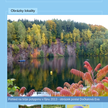
Obrázky lokality
Pohled na bóje polygonu v říjnu 2013 - obrázek poslal Dočkalová Eva