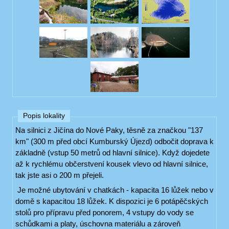
Popis lokality
Na silnici z Jičína do Nové Paky, těsně za značkou "137
km" (300 m před obcí Kumburský Újezd) odbočit doprava k
základně (vstup 50 metrů od hlavní silnice). Když dojedete
až k rychlému občerstvení kousek vlevo od hlavní silnice,
tak jste asi o 200 m přejeli.
Je možné ubytování v chatkách - kapacita 16 lůžek nebo v
domě s kapacitou 18 lůžek. K dispozici je 6 potápěčských
stolů pro přípravu před ponorem, 4 vstupy do vody se
schůdkami a platy, úschovna materiálu a zároveň