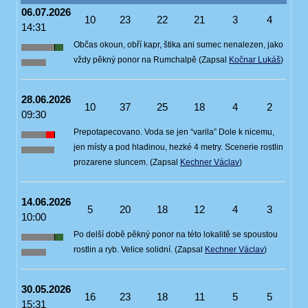
06.07.2026
10
23
22
21
3
4
14:31
Občas okoun, obří kapr, štika ani sumec nenalezen, jako
vždy pěkný ponor na Rumchalpě (Zapsal
Kočnar Lukáš
)
28.06.2026
10
37
25
18
4
2
09:30
Prepotapecovano. Voda se jen “varila” Dole k nicemu,
jen místy a pod hladinou, hezké 4 metry. Scenerie rostlin
prozarene sluncem. (Zapsal
Kechner Václav
)
14.06.2026
5
20
18
12
4
3
10:00
Po delší době pěkný ponor na této lokalitě se spoustou
rostlin a ryb. Velice solidní. (Zapsal
Kechner Václav
)
30.05.2026
16
23
18
11
5
5
15:31