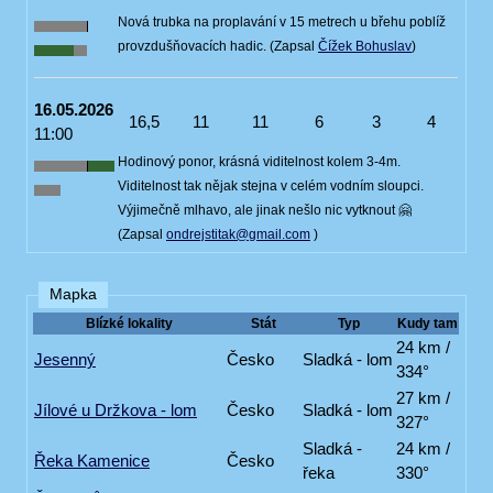
Nová trubka na proplavání v 15 metrech u břehu poblíž
provzdušňovacích hadic. (Zapsal
Čížek Bohuslav
)
16.05.2026
16,5
11
11
6
3
4
11:00
Hodinový ponor, krásná viditelnost kolem 3-4m.
Viditelnost tak nějak stejna v celém vodním sloupci.
Výjimečně mlhavo, ale jinak nešlo nic vytknout 🤗
(Zapsal
ondrejstitak@gmail.com
)
Mapka
Blízké lokality
Stát
Typ
Kudy tam
24 km /
Jesenný
Česko
Sladká - lom
334°
27 km /
Jílové u Držkova - lom
Česko
Sladká - lom
327°
Sladká -
24 km /
Řeka Kamenice
Česko
řeka
330°