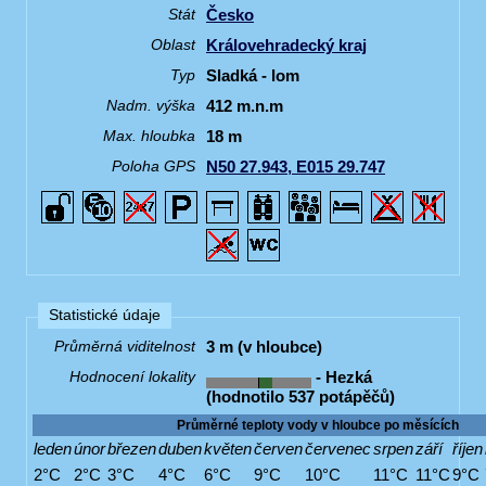
Česko
Stát
Královehradecký kraj
Oblast
Sladká - lom
Typ
412 m.n.m
Nadm. výška
18 m
Max. hloubka
N50 27.943, E015 29.747
Poloha GPS
Statistické údaje
3 m (v hloubce)
Průměrná viditelnost
- Hezká
Hodnocení lokality
(hodnotilo 537 potápěčů)
Průměrné teploty vody v hloubce po měsících
leden
únor
březen
duben
květen
červen
červenec
srpen
září
říjen
2°C
2°C
3°C
4°C
6°C
9°C
10°C
11°C
11°C
9°C