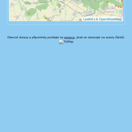
Obecné dotazy a připomínky posílejte na
spravce
, jinak se obracejte na autory článků.