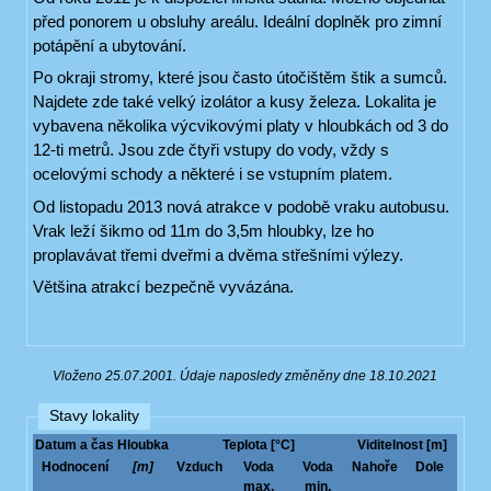
před ponorem u obsluhy areálu. Ideální doplněk pro zimní
potápění a ubytování.
Po okraji stromy, které jsou často útočištěm štik a sumců.
Najdete zde také velký izolátor a kusy železa. Lokalita je
vybavena několika výcvikovými platy v hloubkách od 3 do
12-ti metrů. Jsou zde čtyři vstupy do vody, vždy s
ocelovými schody a některé i se vstupním platem.
Od listopadu 2013 nová atrakce v podobě vraku autobusu.
Vrak leží šikmo od 11m do 3,5m hloubky, lze ho
proplavávat třemi dveřmi a dvěma střešními výlezy.
Většina atrakcí bezpečně vyvázána.
Vloženo 25.07.2001. Údaje naposledy změněny dne 18.10.2021
Stavy lokality
Datum a čas
Hloubka
Teplota [°C]
Viditelnost [m]
Hodnocení
[m]
Vzduch
Voda
Voda
Nahoře
Dole
max.
min.