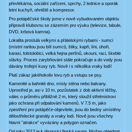
převlékárna, sociální zařízení, sprchy, 2 lednice a sporák
letní kuchyň, ohniště a kompresor.
Pro potápěčské školy jsme v nově vybudovaném objektu
připravili klubovnu se zázemím pro výuku (televize, tabule,
DVD, krbová kamna).
Lokalita proslulá velkými a přátelskými rybami - sumci
(místní raritou jsou bílí sumci), štiky, kapři, líni, úhoři,
karasi, tolstolobici, velká hejna perlínů, okouni, raci, škeble
slávky. Proces zarybňování stále pokračuje a do vody jsou
dávány trofejní kusy ryb. Nově i s několika vraky lodí!
Platí zákaz jakéhokoliv lovu ryb a vstupu se psy.
Kamenité a bahnité dno, místy stěna nebo balvany.
Uprostřed je, asi v 10 m, pozůstatek z dob aktivní těžby,
válec o průměru přibližně 2 m, který sloužil střelmistrovi
jako ochrana při odpalování kamenů. V 7.5 m, jako
zpestření pro potápěče-objevitele, jsou do bedny umístěny
dělostřelecké granáty a vraky lodí. Nově jsou všechny
hlavní "atrakce" vyvázány a polygon označen.
Od roku 2012 je k dispozici finská sauna. Možno objednat