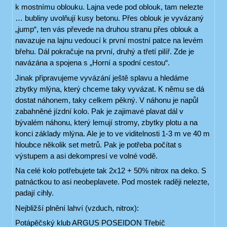
k mostnímu oblouku. Lajna vede pod oblouk, tam nelezte
… bubliny uvolňují kusy betonu. Přes oblouk je vyvázaný
„jump“, ten vás převede na druhou stranu přes oblouk a
navazuje na lajnu vedoucí k první mostní patce na levém
břehu. Dál pokračuje na první, druhý a třetí pilíř. Zde je
navázána a spojena s „Horní a spodní cestou“.
Jinak připravujeme vyvázání ještě splavu a hledáme
zbytky mlýna, který chceme taky vyvázat. K němu se dá
dostat náhonem, taky celkem pěkný. V náhonu je napůl
zabahněné jízdní kolo. Pak je zajimavé plavat dál v
bývalém náhonu, který lemují stromy, zbytky plotu a na
konci základy mlýna. Ale je to ve viditelnosti 1-3 m ve 40 m
hloubce několik set metrů. Pak je potřeba počítat s
výstupem a asi dekompresí ve volné vodě.
Na celé kolo potřebujete tak 2x12 + 50% nitrox na deko. S
patnáctkou to asi neobeplavete. Pod mostek raději nelezte,
padají cihly.
Nejbližší plnění lahví (vzduch, nitrox):
Potápěčský klub ARGUS POSEIDON Třebíč