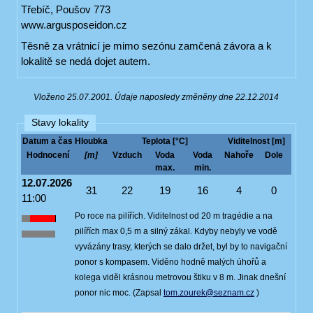
Třebíč, Poušov 773
www.argusposeidon.cz
Těsně za vrátnicí je mimo sezónu zamčená závora a k
lokalitě se nedá dojet autem.
Vloženo 25.07.2001. Údaje naposledy změněny dne 22.12.2014
Stavy lokality
Datum a čas
Hloubka
Teplota [°C]
Viditelnost [m]
Hodnocení
[m]
Vzduch
Voda
Voda
Nahoře
Dole
max.
min.
12.07.2026
31
22
19
16
4
0
11:00
Po roce na pilířích. Viditelnost od 20 m tragédie a na
pilířích max 0,5 m a silný zákal. Kdyby nebyly ve vodě
vyvázány trasy, kterých se dalo držet, byl by to navigační
ponor s kompasem. Viděno hodně malých úhořů a
kolega viděl krásnou metrovou štiku v 8 m. Jinak dnešní
ponor nic moc. (Zapsal
tom.zourek@seznam.cz
)