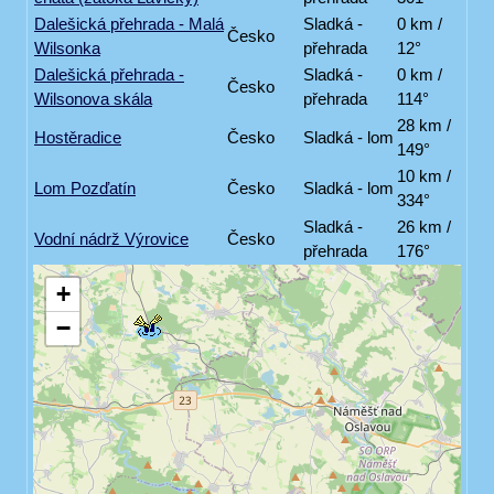
Dalešická přehrada - Malá
Sladká -
0 km /
Česko
Wilsonka
přehrada
12°
Dalešická přehrada -
Sladká -
0 km /
Česko
Wilsonova skála
přehrada
114°
28 km /
Hostěradice
Česko
Sladká - lom
149°
10 km /
Lom Pozďatín
Česko
Sladká - lom
334°
Sladká -
26 km /
Vodní nádrž Výrovice
Česko
přehrada
176°