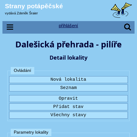
Strany potápěčské
vydává Zdeněk Šraier
přihlášení
Dalešická přehrada - pilíře
Detail lokality
Ovládání
Parametry lokality