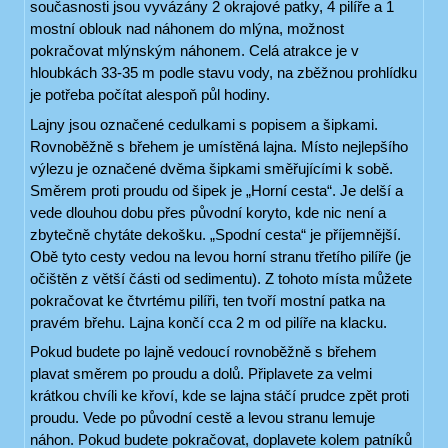
současnosti jsou vyvázány 2 okrajové patky, 4 pilíře a 1
mostní oblouk nad náhonem do mlýna, možnost
pokračovat mlýnským náhonem. Celá atrakce je v
hloubkách 33-35 m podle stavu vody, na zběžnou prohlídku
je potřeba počítat alespoň půl hodiny.
Lajny jsou označené cedulkami s popisem a šipkami.
Rovnoběžně s břehem je umístěná lajna. Místo nejlepšího
výlezu je označené dvěma šipkami směřujícími k sobě.
Směrem proti proudu od šipek je „Horní cesta“. Je delší a
vede dlouhou dobu přes původní koryto, kde nic není a
zbytečně chytáte dekošku. „Spodní cesta“ je příjemnější.
Obě tyto cesty vedou na levou horní stranu třetího pilíře (je
očištěn z větší části od sedimentu). Z tohoto místa můžete
pokračovat ke čtvrtému pilíři, ten tvoří mostní patka na
pravém břehu. Lajna končí cca 2 m od pilíře na klacku.
Pokud budete po lajně vedoucí rovnoběžně s břehem
plavat směrem po proudu a dolů. Připlavete za velmi
krátkou chvíli ke křoví, kde se lajna stáčí prudce zpět proti
proudu. Vede po původní cestě a levou stranu lemuje
náhon. Pokud budete pokračovat, doplavete kolem patníků