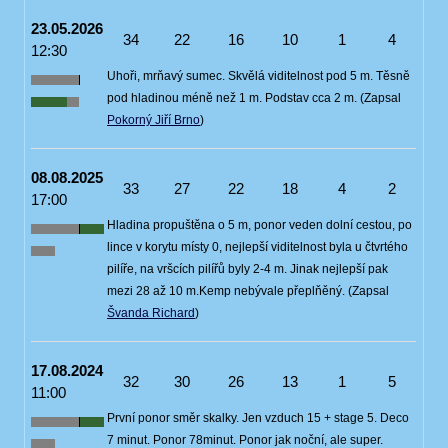
23.05.2026
34
22
16
10
1
4
12:30
Uhoři, mrňavý sumec. Skvělá viditelnost pod 5 m. Těsně
pod hladinou méně než 1 m. Podstav cca 2 m. (Zapsal
Pokorný Jiří Brno
)
08.08.2025
33
27
22
18
4
2
17:00
Hladina propuštěna o 5 m, ponor veden dolní cestou, po
lince v korytu místy 0, nejlepší viditelnost byla u čtvrtého
pilíře, na vršcích pilířů byly 2-4 m. Jinak nejlepší pak
mezi 28 až 10 m.Kemp nebývale přeplňěný. (Zapsal
Švanda Richard
)
17.08.2024
32
30
26
13
1
5
11:00
První ponor směr skalky. Jen vzduch 15 + stage 5. Deco
7 minut. Ponor 78minut. Ponor jak noční, ale super.