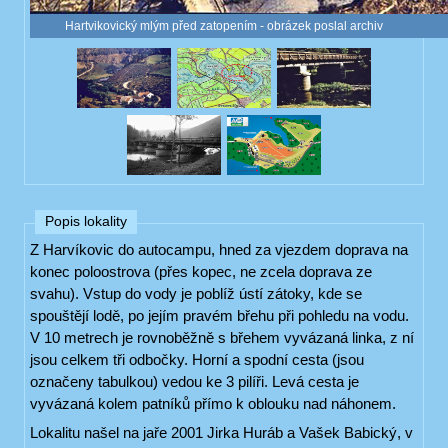
Hartvikovický mlým před zatopením - obrázek poslal archiv
Popis lokality
Z Harvíkovic do autocampu, hned za vjezdem doprava na
konec poloostrova (přes kopec, ne zcela doprava ze
svahu). Vstup do vody je poblíž ústí zátoky, kde se
spouštějí lodě, po jejím pravém břehu při pohledu na vodu.
V 10 metrech je rovnoběžně s břehem vyvázaná linka, z ní
jsou celkem tři odbočky. Horní a spodní cesta (jsou
označeny tabulkou) vedou ke 3 pilíři. Levá cesta je
vyvázaná kolem patníků přímo k oblouku nad náhonem.
Lokalitu našel na jaře 2001 Jirka Huráb a Vašek Babický, v