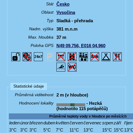
Česko
Stát
Vysočina
Oblast
Sladká - přehrada
Typ
381 m.n.m
Nadm. výška
37 m
Max. hloubka
N49 09.756, E016 04.960
Poloha GPS
Statistické údaje
2 m (v hloubce)
Průměrná viditelnost
- Hezká
Hodnocení lokality
(hodnotilo 115 potápěčů)
Průměrné teploty vody v hloubce po měsících
leden
únor
březen
duben
květen
červen
červenec
srpen
září
říjen
3°C
3°C
3°C
5°C
7°C
11°C
13°C
15°C
15°C
13°