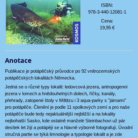
ISBN:
978-3-440-12081-1
Cena:
19,95 €
Anotace
Publikace je potápěčský průvodce po 92 vnitrozemských
potápěčských lokalitách Německa.
Jedná se o různé typy lokalit: ledovcová jezera, antropogenní
jezera v lomech a hnědouhelných dolech, říčky, kanály,
přehrady, zatopené štoly v Miltitzu i 3 aqua-parky s "jámami"
pro potápěče. Členění je podle 11 spolkových zemí a pro naše
potápěče bude tedy nejaktuálnější nejbližší a na lokality
nejbohatší Sasko, kde ostatně manželé Steinbachovi už pár
desítek let žijí a potápějí se a hlavně výborně fotografují. Úvodní
stručná partie se týká limnologie a typologie lokalit a je zde