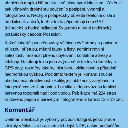
přehledná mapka Německa s očíslovanými lokalitami. Závěr je
pak věnován drobnému poučení o potápění, výstroji a
fotografování. Nechybí potápěčsky důležitá telefonní čísla a
medailonek autorů, kteří v textu připomínají i éru GST
(německý a hodně militantní Svazarm) a první endérácký
potápěčský časopis Poseidon.
Každé lokalitě jsou věnovány většinou dvě strany s popisem
příjezdu, přístupu, místní fauny a flory, administrativní
záležitosti, možnost plnění, ubytování, kontaktní adresy a
telefony. Na okraji textu jsou zvýrazněné textové rámečky s
GPS daty, rozměry lokality, hloubkou, viditelností a případně
nadmořskou výškou. Pod tímto textem je ikonami stručně
ohodnocena atraktivnost lokality, její obtížnost, zarybnění a
fotogeničnost ve 4 stupních. Lokalita je doprovázena kvalitní
barevnou fotografií nad i pod vodou. Publikace má 224 stran
křídového papíru s barevnými fotografiemi a formát 13 x 19 cm.
Komentář
Dietmar Steinbach je výborný povodní fotograf, jehož práce
získaly věhlas i za hranicemi tehdejší NDR, našim potápěčům