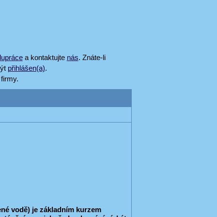
lupráce
a kontaktujte
nás
. Znáte-li
být
přihlášen(a)
.
firmy.
ené vodě) je základním kurzem