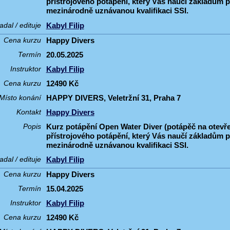
přístrojového potápění, který Vás naučí základům p
mezinárodně uznávanou kvalifikaci SSI.
Kabyl Filip
adal / edituje
Happy Divers
Cena kurzu
20.05.2025
Termín
Kabyl Filip
Instruktor
12490 Kč
Cena kurzu
HAPPY DIVERS, Veletržní 31, Praha 7
Místo konání
Happy Divers
Kontakt
Kurz potápění Open Water Diver (potápěč na otevř
Popis
přístrojového potápění, který Vás naučí základům p
mezinárodně uznávanou kvalifikaci SSI.
Kabyl Filip
adal / edituje
Happy Divers
Cena kurzu
15.04.2025
Termín
Kabyl Filip
Instruktor
12490 Kč
Cena kurzu