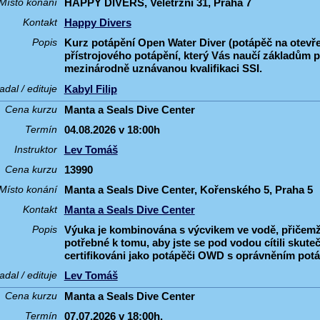
HAPPY DIVERS, Veletržní 31, Praha 7
Místo konání
Happy Divers
Kontakt
Kurz potápění Open Water Diver (potápěč na otevř
Popis
přístrojového potápění, který Vás naučí základům p
mezinárodně uznávanou kvalifikaci SSI.
Kabyl Filip
adal / edituje
Manta a Seals Dive Center
Cena kurzu
04.08.2026 v 18:00h
Termín
Lev Tomáš
Instruktor
13990
Cena kurzu
Manta a Seals Dive Center, Kořenského 5, Praha 5
Místo konání
Manta a Seals Dive Center
Kontakt
Výuka je kombinována s výcvikem ve vodě, přičemž
Popis
potřebné k tomu, aby jste se pod vodou cítili skut
certifikováni jako potápěči OWD s oprávněním potá
Lev Tomáš
adal / edituje
Manta a Seals Dive Center
Cena kurzu
07.07.2026 v 18:00h.
Termín