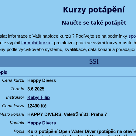
Kurzy potápění
Naučte se také potápět
lat informace o Vaší nabídce kurzů ? Podívejte se na podmínky
spo
te vyplnit
formulář kurzu
- pro aktivní práci se svými kurzy musíte 
ny podle výcvikového systému, kvalifikace, data konání a pořádající 
SSI
pis
Happy Divers
Cena kurzu
3.6.2025
Termín
Kabyl Filip
Instruktor
12490 Kč
Cena kurzu
HAPPY DIVERS, Veletržní 31, Praha 7
Místo konání
Happy Divers
Kontakt
Kurz potápění Open Water Diver (potápěč na otevř
Popis