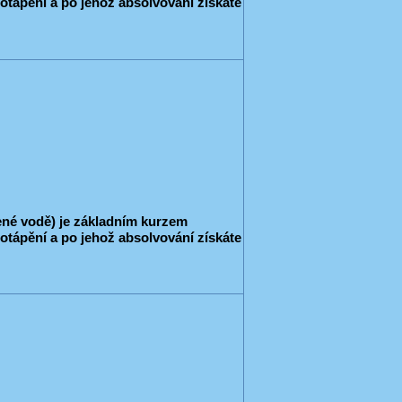
otápění a po jehož absolvování získáte
ené vodě) je základním kurzem
otápění a po jehož absolvování získáte