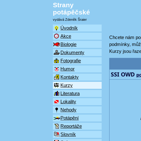
Strany
potápěčské
vydává Zdeněk Šraier
Úvodník
Akce
Chcete nám pos
podmínky, může
Biologie
Kurzy jsou řaze
Dokumenty
Fotografie
Humor
SSI OWD
po
Kontakty
Kurzy
Literatura
Lokality
Nehody
Potápění
Reportáže
Slovník