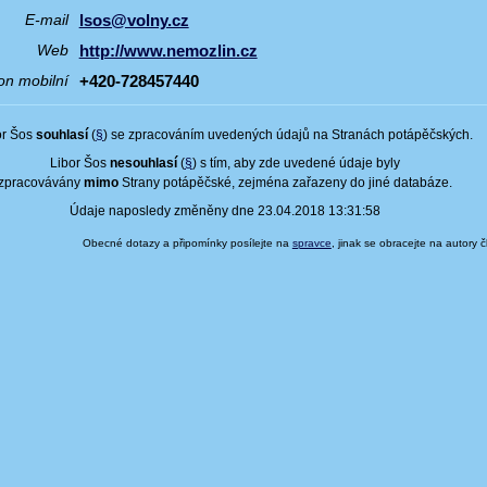
lsos@volny.cz
E-mail
http://www.nemozlin.cz
Web
+420-728457440
on mobilní
or Šos
souhlasí
(
§
) se zpracováním uvedených údajů na Stranách potápěčských.
Libor Šos
nesouhlasí
(
§
) s tím, aby zde uvedené údaje byly
zpracovávány
mimo
Strany potápěčské, zejména zařazeny do jiné databáze.
Údaje naposledy změněny dne 23.04.2018 13:31:58
Obecné dotazy a připomínky posílejte na
spravce
, jinak se obracejte na autory 