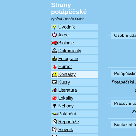
Strany
potápěčské
vydává Zdeněk Šraier
Úvodník
Akce
Osobní úda
Biologie
Dokumenty
Fotografie
Humor
Potápěčské
Kontakty
Kurzy
Potápěčská k
Literatura
Lokality
Pracovní ú
Nehody
Z
Potápění
Reportáže
Kontaktní 
Slovník