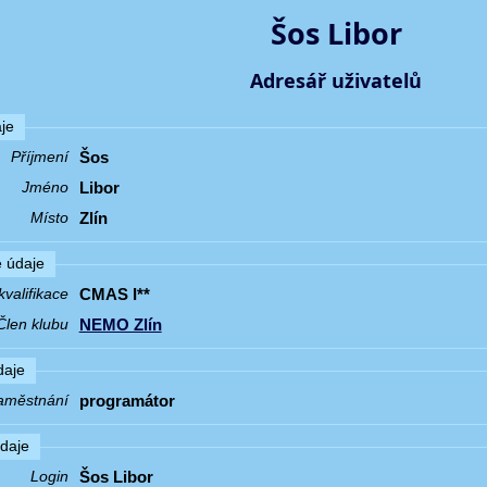
Šos Libor
Adresář uživatelů
je
Šos
Příjmení
Libor
Jméno
Zlín
Místo
 údaje
CMAS I**
valifikace
NEMO Zlín
Člen klubu
daje
programátor
aměstnání
údaje
Šos Libor
Login