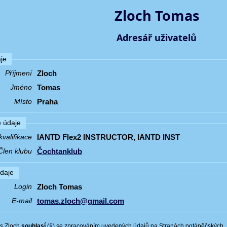
Zloch Tomas
Adresář uživatelů
je
Zloch
Příjmení
Tomas
Jméno
Praha
Místo
 údaje
IANTD Flex2 INSTRUCTOR, IANTD INST
valifikace
Čochtanklub
Člen klubu
údaje
Zloch Tomas
Login
tomas.zloch@gmail.com
E-mail
s Zloch
souhlasí
(
§
) se zpracováním uvedených údajů na Stranách potápěčských.