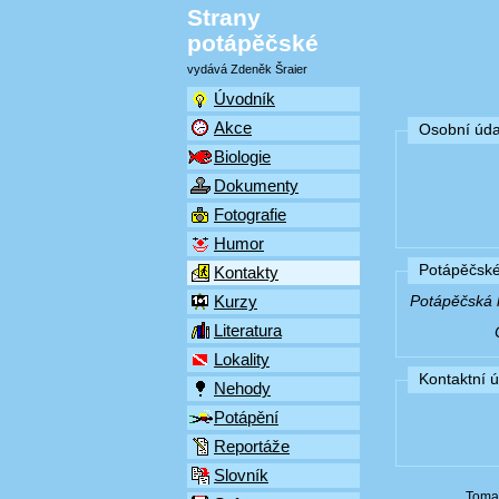
Strany
potápěčské
vydává Zdeněk Šraier
Úvodník
Akce
Osobní úda
Biologie
Dokumenty
Fotografie
Humor
Potápěčské
Kontakty
Kurzy
Potápěčská k
Literatura
Lokality
Kontaktní 
Nehody
Potápění
Reportáže
Slovník
Toma