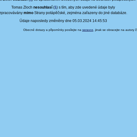
Tomas Zloch
nesouhlasí
(
§
) s tím, aby zde uvedené údaje byly
zpracovávány
mimo
Strany potápěčské, zejména zařazeny do jiné databáze.
Údaje naposledy změněny dne 05.03.2024 14:45:53
Obecné dotazy a připomínky posílejte na
spravce
, jinak se obracejte na autory 