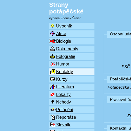
Strany
potápěčské
vydává Zdeněk Šraier
Úvodník
Akce
Osobní úda
Biologie
Dokumenty
Fotografie
Humor
PSČ (
Kontakty
Kurzy
Potápěčské
Literatura
Potápěčská k
Lokality
Pracovní ú
Nehody
Potápění
Z
Reportáže
Slovník
Kontaktní 