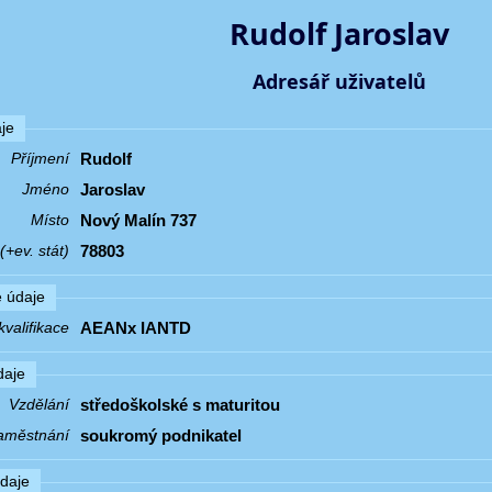
Rudolf Jaroslav
Adresář uživatelů
je
Rudolf
Příjmení
Jaroslav
Jméno
Nový Malín 737
Místo
78803
+ev. stát)
 údaje
AEANx IANTD
valifikace
daje
středoškolské s maturitou
Vzdělání
soukromý podnikatel
aměstnání
údaje