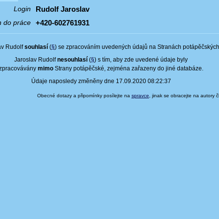
Rudolf Jaroslav
Login
+420-602761931
n do práce
av Rudolf
souhlasí
(
§
) se zpracováním uvedených údajů na Stranách potápěčských
Jaroslav Rudolf
nesouhlasí
(
§
) s tím, aby zde uvedené údaje byly
zpracovávány
mimo
Strany potápěčské, zejména zařazeny do jiné databáze.
Údaje naposledy změněny dne 17.09.2020 08:22:37
Obecné dotazy a připomínky posílejte na
spravce
, jinak se obracejte na autory 