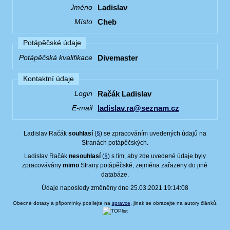
Ladislav
Jméno
Cheb
Místo
Potápěčské údaje
Divemaster
Potápěčská kvalifikace
Kontaktní údaje
Račák Ladislav
Login
ladislav.ra@seznam.cz
E-mail
Ladislav Račák
souhlasí
(
§
) se zpracováním uvedených údajů na
Stranách potápěčských.
Ladislav Račák
nesouhlasí
(
§
) s tím, aby zde uvedené údaje byly
zpracovávány
mimo
Strany potápěčské, zejména zařazeny do jiné
databáze.
Údaje naposledy změněny dne 25.03.2021 19:14:08
Obecné dotazy a připomínky posílejte na
spravce
, jinak se obracejte na autory článků.