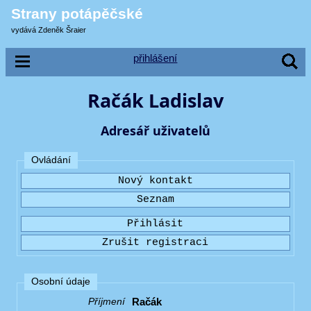
Strany potápěčské
vydává Zdeněk Šraier
přihlášení
Račák Ladislav
Adresář uživatelů
Ovládání
Osobní údaje
Račák
Příjmení