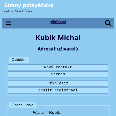
Strany potápěčské
vydává Zdeněk Šraier
přihlášení
Kubík Michal
Adresář uživatelů
Ovládání
Osobní údaje
Kubík
Příjmení