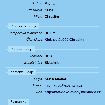
Michal
Jméno
Kuba
Přezdívka
Chrudim
Místo
Potápěčské údaje
UDI P**
Potápěčská kvalifikace
Klub potápěčů Chrudim
Člen klubu
Pracovní údaje
ÚSO
Vzdělání
Skladník
Zaměstnání
Kontaktní údaje
Kubík Michal
Login
mich.kuba@seznam.cz
E-mail
http://www.okolovody.webnode.cz
Web
Poznámka