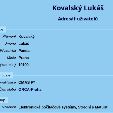
Kovalský Lukáš
Adresář uživatelů
je
Kovalský
Příjmení
Lukáš
Jméno
Panda
Přezdívka
Praha
Místo
10100
+ev. stát)
 údaje
CMAS P*
valifikace
ORCA-Praha
Člen klubu
daje
Elektronické počítačové systémy, Střední s Maturit
Vzdělání