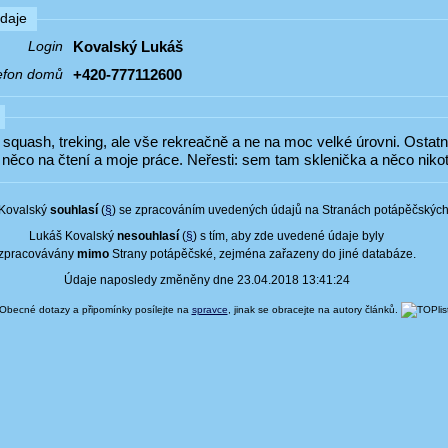
údaje
Kovalský Lukáš
Login
+420-777112600
efon domů
: squash, treking, ale vše rekreačně a ne na moc velké úrovni. Ostatní:
 něco na čtení a moje práce. Neřesti: sem tam sklenička a něco nikot
Kovalský
souhlasí
(
§
) se zpracováním uvedených údajů na Stranách potápěčských
Lukáš Kovalský
nesouhlasí
(
§
) s tím, aby zde uvedené údaje byly
zpracovávány
mimo
Strany potápěčské, zejména zařazeny do jiné databáze.
Údaje naposledy změněny dne 23.04.2018 13:41:24
Obecné dotazy a připomínky posílejte na
spravce
, jinak se obracejte na autory článků.