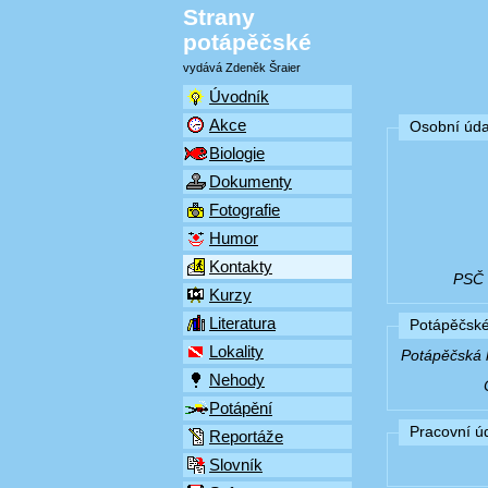
Strany
potápěčské
vydává Zdeněk Šraier
Úvodník
Akce
Osobní úda
Biologie
Dokumenty
Fotografie
Humor
Kontakty
PSČ (
Kurzy
Literatura
Potápěčské
Lokality
Potápěčská k
Nehody
Potápění
Pracovní ú
Reportáže
Slovník