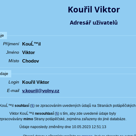
Kouřil Viktor
Adresář uživatelů
je
KouĹ™il
Příjmení
Viktor
Jméno
Chodov
Místo
údaje
Kouřil Viktor
Login
v.kouril@volny.cz
E-mail
 KouĹ™il
souhlasí
(
§
) se zpracováním uvedených údajů na Stranách potápěčských
Viktor KouĹ™il
nesouhlasí
(
§
) s tím, aby zde uvedené údaje byly
zpracovávány
mimo
Strany potápěčské, zejména zařazeny do jiné databáze.
Údaje naposledy změněny dne 10.05.2023 12:51:13
Obecné dotazy a připomínky posílejte na
spravce
, jinak se obracejte na autory 