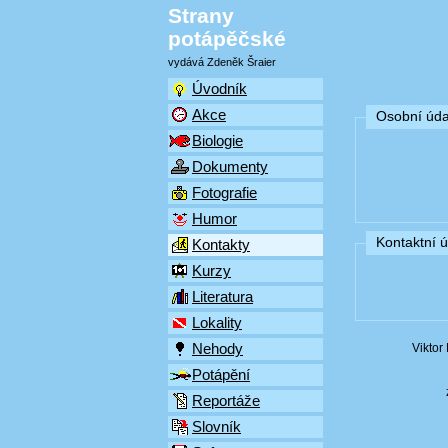
Strany
potápěčské
vydává Zdeněk Šraier
Úvodník
Akce
Osobní úda
Biologie
Dokumenty
Fotografie
Humor
Kontaktní 
Kontakty
Kurzy
Literatura
Lokality
Nehody
Viktor
Potápění
Reportáže
Slovník