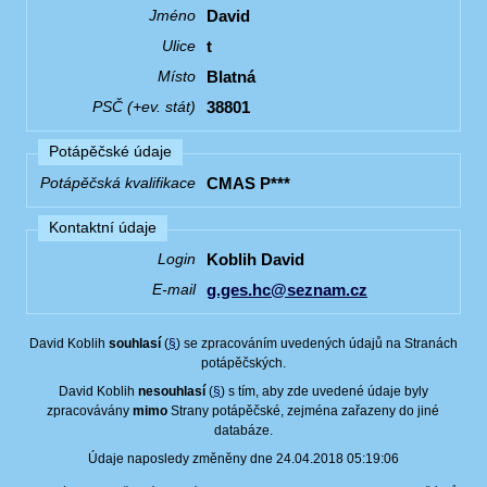
David
Jméno
t
Ulice
Blatná
Místo
38801
PSČ (+ev. stát)
Potápěčské údaje
CMAS P***
Potápěčská kvalifikace
Kontaktní údaje
Koblih David
Login
g.ges.hc@seznam.cz
E-mail
David Koblih
souhlasí
(
§
) se zpracováním uvedených údajů na Stranách
potápěčských.
David Koblih
nesouhlasí
(
§
) s tím, aby zde uvedené údaje byly
zpracovávány
mimo
Strany potápěčské, zejména zařazeny do jiné
databáze.
Údaje naposledy změněny dne 24.04.2018 05:19:06