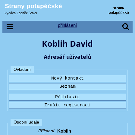
Strany potápěčské
vydává Zdeněk Šraier
přihlášení
Koblih David
Adresář uživatelů
Ovládání
Osobní údaje
Koblih
Příjmení