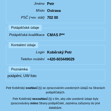
Petr
Jméno
Ostrava
Místo
702 00
PSČ (+ev. stát)
Potápěčské údaje
CMAS P**
Potápěčská kvalifikace
Kontaktní údaje
Koběrský Petr
Login
+420-603449029
Telefon mobilní
Poznámka
potápění, UW foto
Petr Koběrský
souhlasí
(
§
) se zpracováním uvedených údajů na Stranách
potápěčských.
Petr Koběrský
nesouhlasí
(
§
) s tím, aby zde uvedené údaje byly
zpracovávány
mimo
Strany potápěčské, zejména zařazeny do jiné
databáze.