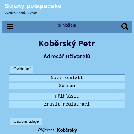
Strany potápěčské
vydává Zdeněk Šraier
přihlášení
Koběrský Petr
Adresář uživatelů
Ovládání
Osobní údaje
Koběrský
Příjmení