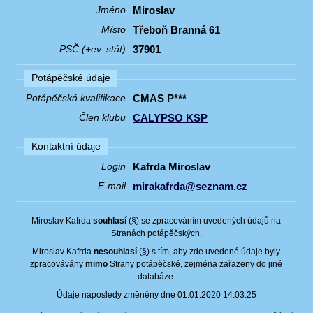
Miroslav
Jméno
Třeboň Branná 61
Místo
37901
PSČ (+ev. stát)
Potápěčské údaje
CMAS P***
Potápěčská kvalifikace
CALYPSO KSP
Člen klubu
Kontaktní údaje
Kafrda Miroslav
Login
mirakafrda@seznam.cz
E-mail
Miroslav Kafrda
souhlasí
(
§
) se zpracováním uvedených údajů na
Stranách potápěčských.
Miroslav Kafrda
nesouhlasí
(
§
) s tím, aby zde uvedené údaje byly
zpracovávány
mimo
Strany potápěčské, zejména zařazeny do jiné
databáze.
Údaje naposledy změněny dne 01.01.2020 14:03:25