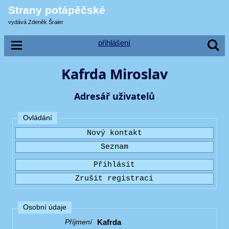
Strany potápěčské
vydává Zdeněk Šraier
přihlášení
Kafrda Miroslav
Adresář uživatelů
Ovládání
Osobní údaje
Kafrda
Příjmení