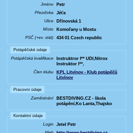
Petr
Jméno
Jéťa
Přezdívka
Dřínovská 1
Ulice
Komořany u Mostu
Místo
434 01 Czech republic
PSČ (+ev. stát)
Potápěčské údaje
Instruktror I** UDI,Nitrox
Potápěčská kvalifikace
Instruktor I**,
KPL Litvínov - Klub potápěčů
Člen klubu
Litvínov
Pracovní údaje
BESTDIVING.CZ - škola
Zaměstnání
potápění,Ko Lanta,Thajsko
Kontaktní údaje
Jetel Petr
Login
http://www.bestdiving.cz
Web