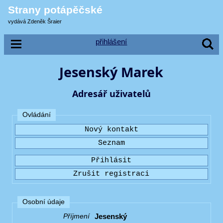
Strany potápěčské
vydává Zdeněk Šraier
přihlášení
Jesenský Marek
Adresář uživatelů
Ovládání
Osobní údaje
Jesenský
Příjmení