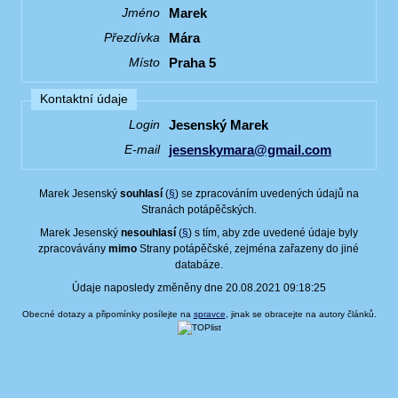
Marek
Jméno
Mára
Přezdívka
Praha 5
Místo
Kontaktní údaje
Jesenský Marek
Login
jesenskymara@gmail.com
E-mail
Marek Jesenský
souhlasí
(
§
) se zpracováním uvedených údajů na
Stranách potápěčských.
Marek Jesenský
nesouhlasí
(
§
) s tím, aby zde uvedené údaje byly
zpracovávány
mimo
Strany potápěčské, zejména zařazeny do jiné
databáze.
Údaje naposledy změněny dne 20.08.2021 09:18:25
Obecné dotazy a připomínky posílejte na
spravce
, jinak se obracejte na autory článků.