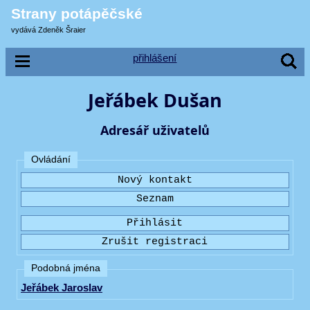
Strany potápěčské
vydává Zdeněk Šraier
přihlášení
Jeřábek Dušan
Adresář uživatelů
Ovládání
Podobná jména
Jeřábek Jaroslav