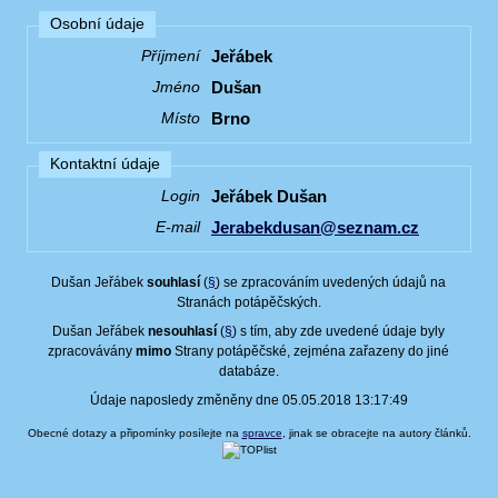
Osobní údaje
Jeřábek
Příjmení
Dušan
Jméno
Brno
Místo
Kontaktní údaje
Jeřábek Dušan
Login
Jerabekdusan@seznam.cz
E-mail
Dušan Jeřábek
souhlasí
(
§
) se zpracováním uvedených údajů na
Stranách potápěčských.
Dušan Jeřábek
nesouhlasí
(
§
) s tím, aby zde uvedené údaje byly
zpracovávány
mimo
Strany potápěčské, zejména zařazeny do jiné
databáze.
Údaje naposledy změněny dne 05.05.2018 13:17:49
Obecné dotazy a připomínky posílejte na
spravce
, jinak se obracejte na autory článků.