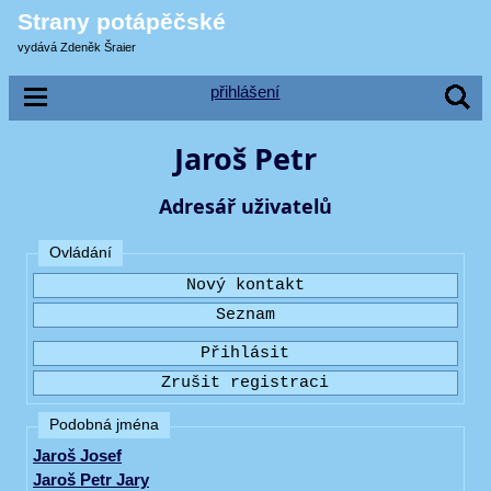
Strany potápěčské
vydává Zdeněk Šraier
přihlášení
Jaroš Petr
Adresář uživatelů
Ovládání
Podobná jména
Jaroš Josef
Jaroš Petr Jary