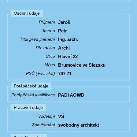
Osobní údaje
Jaroš
Příjmení
Petr
Jméno
Ing. arch.
Titul před jménem
Archi
Přezdívka
Hlavní 22
Ulice
Brumovice ve Slezsku
Místo
747 71
PSČ (+ev. stát)
Potápěčské údaje
PADI AOWD
Potápěčská kvalifikace
Pracovní údaje
VŠ
Vzdělání
svobodný architekt
Zaměstnání