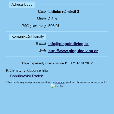
Adresa klubu
Lidické náměstí 3
Ulice
Jičín
Místo
506 01
PSČ (+ev. stát)
Komunikační kanály
info@pinguindiving.cz
E-mail
http://www.pinguindiving.cz
Web
Údaje naposledy změněny dne 11.01.2016 01:28:30
K členství v klubu se hlásí:
Bohuňovský Radek
Obecné dotazy a připomínky posílejte na
spravce
, jinak se obracejte na autory článků.