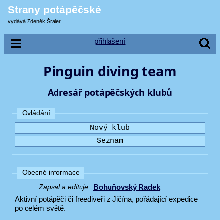
Strany potápěčské
vydává Zdeněk Šraier
přihlášení
Pinguin diving team
Adresář potápěčských klubů
Ovládání
Obecné informace
Bohuňovský Radek
Zapsal a edituje
Aktivní potápěči či freediveři z Jičína, pořádající expedice
po celém světě.