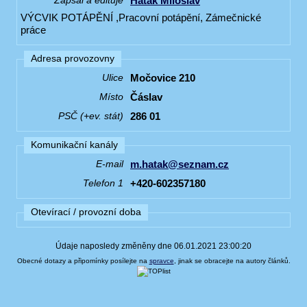
Haták Miloslav
Zapsal a edituje
VÝCVIK POTÁPĚNÍ ,Pracovní potápění, Zámečnické
práce
Adresa provozovny
Močovice 210
Ulice
Čáslav
Místo
286 01
PSČ (+ev. stát)
Komunikační kanály
m.hatak@seznam.cz
E-mail
+420-602357180
Telefon 1
Otevírací / provozní doba
Údaje naposledy změněny dne 06.01.2021 23:00:20
Obecné dotazy a připomínky posílejte na
spravce
, jinak se obracejte na autory článků.