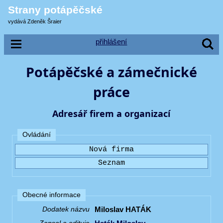
Strany potápěčské
vydává Zdeněk Šraier
přihlášení
Potápěčské a zámečnické
práce
Adresář firem a organizací
Ovládání
Obecné informace
Miloslav HATÁK
Dodatek názvu