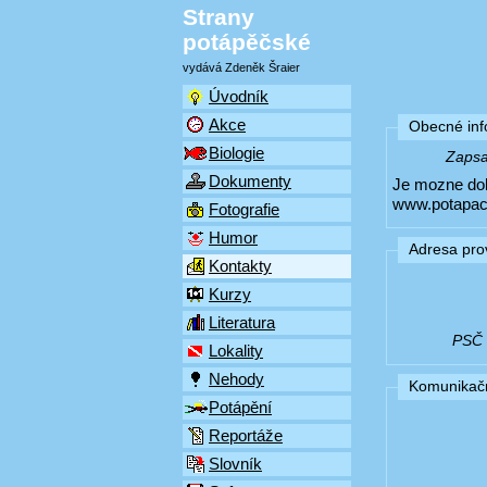
Strany
potápěčské
vydává Zdeněk Šraier
Úvodník
Akce
Obecné in
Biologie
Zapsal
Dokumenty
Je mozne do
www.potapac
Fotografie
Humor
Adresa pro
Kontakty
Kurzy
Literatura
PSČ (
Lokality
Nehody
Komunikačn
Potápění
Reportáže
Slovník