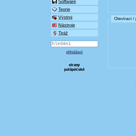
Software
Teorie
Výstroj
Otevírací /
Nástroje
Tiráž
přihlášení