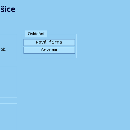
šice
Ovládání
ob.