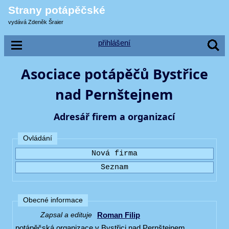
Strany potápěčské
vydává Zdeněk Šraier
přihlášení
Asociace potápěčů Bystřice
nad Pernštejnem
Adresář firem a organizací
Ovládání
Obecné informace
Roman Filip
Zapsal a edituje
potápěčská organizace v Bystřici nad Pernštejnem