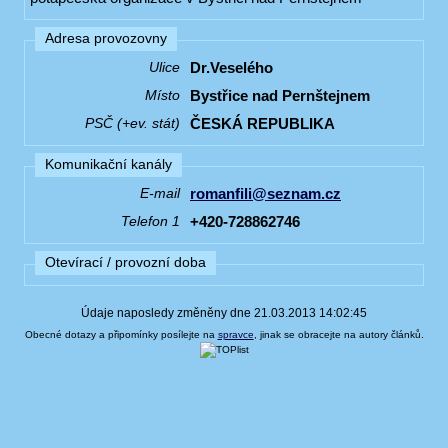
Adresa provozovny
Dr.Veselého
Ulice
Bystřice nad Pernštejnem
Místo
ČESKÁ REPUBLIKA
PSČ (+ev. stát)
Komunikační kanály
romanfili@seznam.cz
E-mail
+420-728862746
Telefon 1
Otevírací / provozní doba
Údaje naposledy změněny dne 21.03.2013 14:02:45
Obecné dotazy a připomínky posílejte na
spravce
, jinak se obracejte na autory článků.