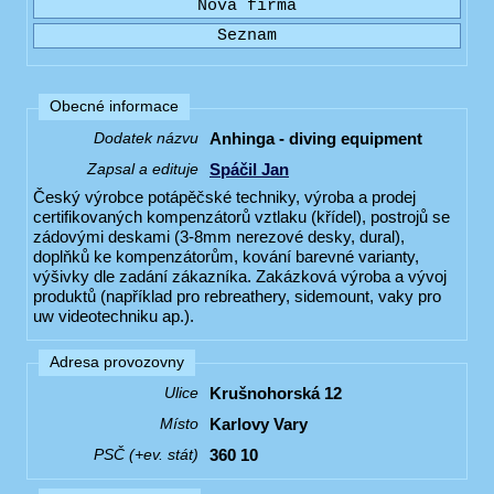
Obecné informace
Anhinga - diving equipment
Dodatek názvu
Spáčil Jan
Zapsal a edituje
Český výrobce potápěčské techniky, výroba a prodej
certifikovaných kompenzátorů vztlaku (křídel), postrojů se
zádovými deskami (3-8mm nerezové desky, dural),
doplňků ke kompenzátorům, kování barevné varianty,
výšivky dle zadání zákazníka. Zakázková výroba a vývoj
produktů (například pro rebreathery, sidemount, vaky pro
uw videotechniku ap.).
Adresa provozovny
Krušnohorská 12
Ulice
Karlovy Vary
Místo
360 10
PSČ (+ev. stát)