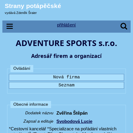
Strany potápěčské
vydává Zdeněk Šraier
přihlášení
ADVENTURE SPORTS s.r.o.
Adresář firem a organizací
Ovládání
Obecné informace
Zvěřina Štěpán
Dodatek názvu
Svobodová Lucie
Zapsal a edituje
*Cestovní kancelář *Specializace na pořádání vlastních