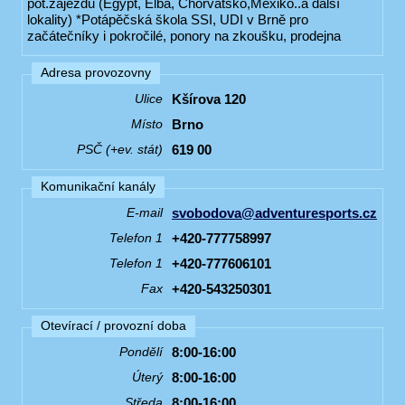
pot.zájezdů (Egypt, Elba, Chorvatsko,Mexiko..a další
lokality) *Potápěčská škola SSI, UDI v Brně pro
začátečníky i pokročilé, ponory na zkoušku, prodejna
Adresa provozovny
Kšírova 120
Ulice
Brno
Místo
619 00
PSČ (+ev. stát)
Komunikační kanály
svobodova@adventuresports.cz
E-mail
+420-777758997
Telefon 1
+420-777606101
Telefon 1
+420-543250301
Fax
Otevírací / provozní doba
8:00-16:00
Pondělí
8:00-16:00
Úterý
8:00-16:00
Středa