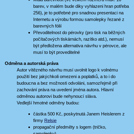
barev, v malém bude diky vyhlazeni hran potřeba
256), je to potřebné pro snadnou presentaci na
Internetu a výrobu formou samolepky řezané z
barevných fólií
Převoditelnost do pérovky (pro tisk na běžných
počítačových tiskárnách, razítko atd.), nemusí
být předložena alternativa návrhu v pérovce, ale
musí to být proveditelné
Odměna a autorská práva
Autor vítězného návrhu musí uvolnit logo k volnému
použití bez jakýchkoli omezeni a poplatků, a to i do
budoucna a bez možnosti odvoláni, samozřejmě při
zachování práva na uvedení jména autora. Hlavní
odměnou autorovi bude nehynoucí sláva.
Vedlejší hmotné odměny budou:
částka 500 Kč, poskytnutá Janem Heislerem z
firmy
Relsie
propagační předměty s logem (tričko,
samolepky)