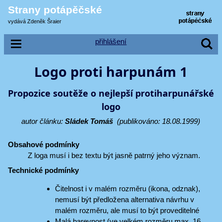
Strany potápěčské
vydává Zdeněk Šraier
přihlášení
Logo proti harpunám 1
Propozice soutěže o nejlepší protiharpunářské
logo
autor článku:
Sládek Tomáš
(publikováno: 18.08.1999)
Obsahové podmínky
Z loga musí i bez textu být jasně patrný jeho význam.
Technické podmínky
Čitelnost i v malém rozměru (ikona, odznak),
nemusí být předložena alternativa návrhu v
malém rozměru, ale musí to být proveditelné
Malá barevnost (ve velkém rozměru max. 16