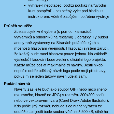
vyhraje-li nepotápěč, obdrží poukaz na "úvodní
kurs potápění" - bezpečný výlet pod hladinu s
instruktorem, včetně zapůjčení potřebné výstroje
Průběh soutěže
Zcela subjektivně vyberu (s pomocí kamarádů,
výtvarníků a odborníků na reklamu) 3 obrázky. Ty budou
anonymně vystaveny na Stranách potápěčských s
možností hlasování veřejnosti. Hlasovací systém zaručí,
že každý bude moci hlasovat pouze jednou. Na základě
výsledků hlasováni bude zvoleno oficiální logo projektu.
Každý může poslat maximálně tři návrhy. Jestli nikdo
nepošle dobře udělaný návrh loga podle mojí představy,
pokusím se jeden takový návrh udělat sám.
Podání návrhů
Návrhy zasílejte buď jako soubor GIF (nebo něco jiného
rozumného, hlavně ne JPG) v rozměru 300x300 bodů,
nebo ve vektorovém tvaru (Corel Draw, Adobe Ilustrator).
Kdo pošle jiný rozměr, nebude sice nutně vyřazen ze
soutěže, ale jestli bude soubor větši než 500 kB, silně ho