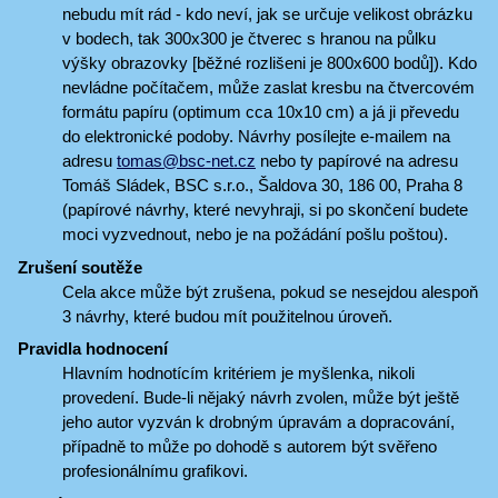
nebudu mít rád - kdo neví, jak se určuje velikost obrázku
v bodech, tak 300x300 je čtverec s hranou na půlku
výšky obrazovky [běžné rozlišeni je 800x600 bodů]). Kdo
nevládne počítačem, může zaslat kresbu na čtvercovém
formátu papíru (optimum cca 10x10 cm) a já ji převedu
do elektronické podoby. Návrhy posílejte e-mailem na
adresu
tomas@bsc-net.cz
nebo ty papírové na adresu
Tomáš Sládek, BSC s.r.o., Šaldova 30, 186 00, Praha 8
(papírové návrhy, které nevyhraji, si po skončení budete
moci vyzvednout, nebo je na požádání pošlu poštou).
Zrušení soutěže
Cela akce může být zrušena, pokud se nesejdou alespoň
3 návrhy, které budou mít použitelnou úroveň.
Pravidla hodnocení
Hlavním hodnotícím kritériem je myšlenka, nikoli
provedení. Bude-li nějaký návrh zvolen, může být ještě
jeho autor vyzván k drobným úpravám a dopracování,
případně to může po dohodě s autorem být svěřeno
profesionálnímu grafikovi.