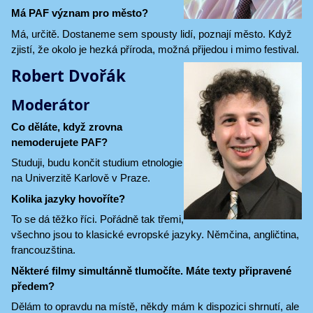
Má PAF význam pro město?
Má, určitě. Dostaneme sem spousty lidí, poznají město. Když
zjistí, že okolo je hezká příroda, možná přijedou i mimo festival.
Robert Dvořák
Moderátor
Co děláte, když zrovna
nemoderujete PAF?
Studuji, budu končit studium etnologie
na Univerzitě Karlově v Praze.
Kolika jazyky hovoříte?
To se dá těžko říci. Pořádně tak třemi,
všechno jsou to klasické evropské jazyky. Němčina, angličtina,
francouzština.
Některé filmy simultánně tlumočíte. Máte texty připravené
předem?
Dělám to opravdu na místě, někdy mám k dispozici shrnutí, ale