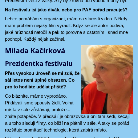
Především věci z války. A ty by zrovna pod vodou mohly být.
Na festivalu jsi jako divák, nebo pro PAF pořád pracuješ?
Lehce pomáhám s organizací, mám na starosti video. Někdy
mám problém nějaký film vyřadit. Když se ale autor podívá,
jaké hrůznosti natočil a pak to porovná s ostatními, snad mne
pochopí. Každý nějak začínal.
Milada Kačírková
Prezidentka festivalu
Přes vysokou úroveň se mi zdá, že
sál letos není úplně obsazen. Co
pro to hodláte udělat příště?
Co blázníte, máme vyprodáno.
Přidávali jsme spousty židlí. Volná
místa v sále zůstávají, protože...
znáte potápěče. V předsálí je obrazovka a oni tam sedí, kecají
a u toho sledují filmy, co běží na plátně v sále. A taky se pořád
rozšiřuje promítací technologie, která zabírá místo.