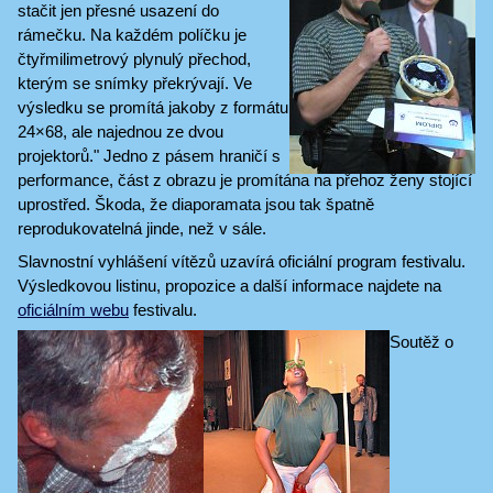
stačit jen přesné usazení do
rámečku. Na každém políčku je
čtyřmilimetrový plynulý přechod,
kterým se snímky překrývají. Ve
výsledku se promítá jakoby z formátu
24×68, ale najednou ze dvou
projektorů." Jedno z pásem hraničí s
performance, část z obrazu je promítána na přehoz ženy stojící
uprostřed. Škoda, že diaporamata jsou tak špatně
reprodukovatelná jinde, než v sále.
Slavnostní vyhlášení vítězů uzavírá oficiální program festivalu.
Výsledkovou listinu, propozice a další informace najdete na
oficiálním webu
festivalu.
Soutěž o