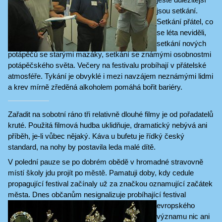
jsou setkání.
Setkání přátel, co
se léta neviděli,
setkání nových
potápěčů se starými mazáky, setkání se známými osobnostmi
potápěčského světa. Večery na festivalu probíhají v přátelské
atmosféře. Tykání je obvyklé i mezi navzájem neznámými lidmi
a krev mírně zředěná alkoholem pomáhá bořit bariéry.
Zařadit na sobotní ráno tři relativně dlouhé filmy je od pořadatelů
kruté. Použitá filmová hudba uklidňuje, dramatický nebývá ani
příběh, je-li vůbec nějaký. Káva u bufetu je řídký český
standard, na nohy by postavila leda malé dítě.
V polední pauze se po dobrém obědě v hromadné stravovně
místí školy jdu projít po městě. Pamatuji doby, kdy cedule
propagující festival začínaly už za značkou oznamující začátek
města. Dnes občanům nesignalizuje
probíhající festival
evropského
významu nic ani