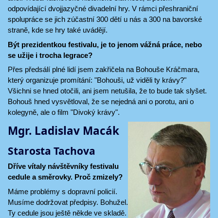
odpovídající dvojjazyčné divadelní hry. V rámci přeshraniční
spolupráce se jich zúčastní 300 dětí u nás a 300 na bavorské
straně, kde se hry také uvádějí.
Být prezidentkou festivalu, je to jenom vážná práce, nebo
se užije i trocha legrace?
Přes předsálí plné lidí jsem zakřičela na Bohouše Kráčmara,
který organizuje promítání: "Bohouši, už viděli ty krávy?"
Všichni se hned otočili, ani jsem netušila, že to bude tak slyšet.
Bohouš hned vysvětloval, že se nejedná ani o porotu, ani o
kolegyně, ale o film "Divoký krávy".
Mgr. Ladislav Macák
Starosta Tachova
Dříve vítaly návštěvníky festivalu
cedule a směrovky. Proč zmizely?
Máme problémy s dopravní policií.
Musíme dodržovat předpisy. Bohužel.
Ty cedule jsou ještě někde ve skladě.