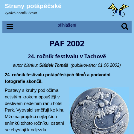
Strany potápěčské
vydává Zdeněk Šraier
přihlášení
PAF 2002
24. ročník festivalu v Tachově
autor článku:
Sládek Tomáš
(publikováno: 01.06.2002)
24. ročník festivalu potápěčských filmů a podvodní
fotografie skončil.
Postavy s kruhy pod očima
nejistým krokem opouštějí v
deštivém nedělním ránu hotel
Park. Vytrvalci směřují ke kinu
Mže na projekci nejlepších
snímků tohoto ročníku, ostatní
se chystají k odjezdu.