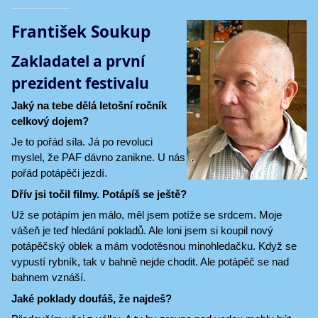
František Soukup
Zakladatel a první
prezident festivalu
Jaký na tebe dělá letošní ročník
celkový dojem?
Je to pořád síla. Já po revoluci
myslel, že PAF dávno zanikne. U nás
pořád potápěči jezdí.
Dřív jsi točil filmy. Potápíš se ještě?
Už se potápím jen málo, měl jsem potíže se srdcem. Moje
vášeň je teď hledání pokladů. Ale loni jsem si koupil nový
potápěčský oblek a mám vodotěsnou minohledačku. Když se
vypustí rybník, tak v bahně nejde chodit. Ale potápěč se nad
bahnem vznáší.
Jaké poklady doufáš, že najdeš?