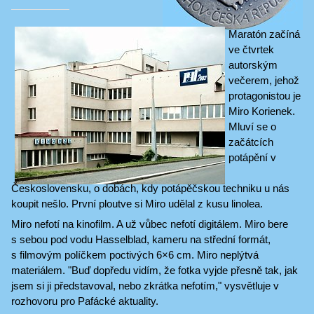
Maratón začíná
ve čtvrtek
autorským
večerem, jehož
protagonistou je
Miro Korienek.
Mluví se o
začátcích
potápění v
Československu, o dobách, kdy potápěčskou techniku u nás
koupit nešlo. První ploutve si Miro udělal z kusu linolea.
Miro nefotí na kinofilm. A už vůbec nefotí digitálem. Miro bere
s sebou pod vodu Hasselblad, kameru na střední formát,
s filmovým políčkem poctivých 6×6 cm. Miro neplýtvá
materiálem. "Buď dopředu vidím, že fotka vyjde přesně tak, jak
jsem si ji představoval, nebo zkrátka nefotím," vysvětluje v
rozhovoru pro Pafácké aktuality.