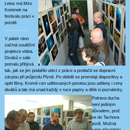
Letos má Miro
Korienek na
festivalu práci v
porotě.
V pátek ráno
začíná soutěžní
projekce videa.
Diváků v sále
pomalu přibývá
tak, jak se jim podařilo utéct z práce a protlačit se dopravní
zácpou při průjezdu Plzně. Po obědě se promítají diapozitivy a
opět filmy. Kromě cen udělovaných porotou jsou udíleny i ceny
diváků a tak má snad každý v ruce papíry a dělá si poznámky.
Potrava ducha
není jediným
důvodem, proč
se do Tachova
jezdí. Možná
ještě důležitější