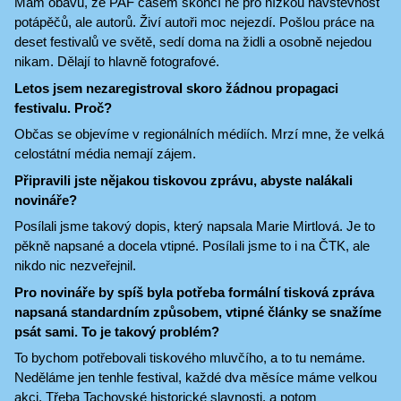
Mám obavu, že PAF časem skončí ne pro nízkou návštěvnost
potápěčů, ale autorů. Živí autoři moc nejezdí. Pošlou práce na
deset festivalů ve světě, sedí doma na židli a osobně nejedou
nikam. Dělají to hlavně fotografové.
Letos jsem nezaregistroval skoro žádnou propagaci
festivalu. Proč?
Občas se objevíme v regionálních médiích. Mrzí mne, že velká
celostátní média nemají zájem.
Připravili jste nějakou tiskovou zprávu, abyste nalákali
novináře?
Posílali jsme takový dopis, který napsala Marie Mirtlová. Je to
pěkně napsané a docela vtipné. Posílali jsme to i na ČTK, ale
nikdo nic nezveřejnil.
Pro novináře by spíš byla potřeba formální tisková zpráva
napsaná standardním způsobem, vtipné články se snažíme
psát sami. To je takový problém?
To bychom potřebovali tiskového mluvčího, a to tu nemáme.
Neděláme jen tenhle festival, každé dva měsíce máme velkou
akci. Třeba Tachovské historické slavnosti, a potom