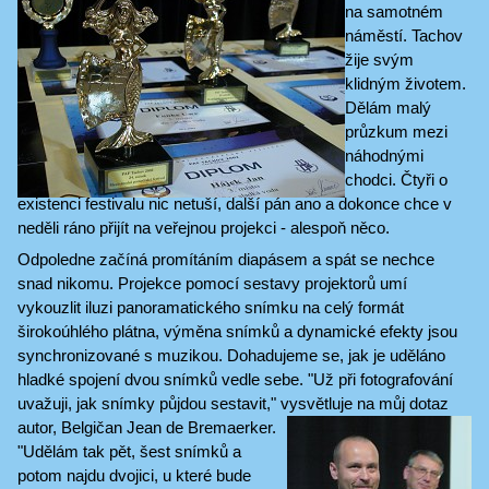
na samotném
náměstí. Tachov
žije svým
klidným životem.
Dělám malý
průzkum mezi
náhodnými
chodci. Čtyři o
existenci festivalu nic netuší, další pán ano a dokonce chce v
neděli ráno přijít na veřejnou projekci - alespoň něco.
Odpoledne začíná promítáním diapásem a spát se nechce
snad nikomu. Projekce pomocí sestavy projektorů umí
vykouzlit iluzi panoramatického snímku na celý formát
širokoúhlého plátna, výměna snímků a dynamické efekty jsou
synchronizované s muzikou. Dohadujeme se, jak je uděláno
hladké spojení dvou snímků vedle sebe. "Už při fotografování
uvažuji, jak snímky půjdou sestavit," vysvětluje na můj dotaz
autor, Belgičan Jean de Bremaerker.
"Udělám tak pět, šest snímků a
potom najdu dvojici, u které bude