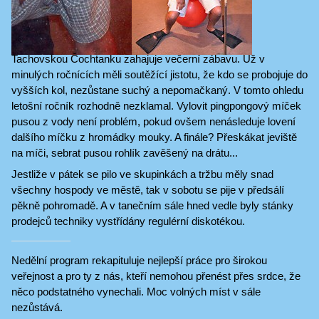
Tachovskou Čochtanku zahajuje večerní zábavu. Už v
minulých ročnících měli soutěžící jistotu, že kdo se probojuje do
vyšších kol, nezůstane suchý a nepomačkaný. V tomto ohledu
letošní ročník rozhodně nezklamal. Vylovit pingpongový míček
pusou z vody není problém, pokud ovšem nenásleduje lovení
dalšího míčku z hromádky mouky. A finále? Přeskákat jeviště
na míči, sebrat pusou rohlík zavěšený na drátu...
Jestliže v pátek se pilo ve skupinkách a tržbu měly snad
všechny hospody ve městě, tak v sobotu se pije v předsálí
pěkně pohromadě. A v tanečním sále hned vedle byly stánky
prodejců techniky vystřídány regulérní diskotékou.
Nedělní program rekapituluje nejlepší práce pro širokou
veřejnost a pro ty z nás, kteří nemohou přenést přes srdce, že
něco podstatného vynechali. Moc volných míst v sále
nezůstává.