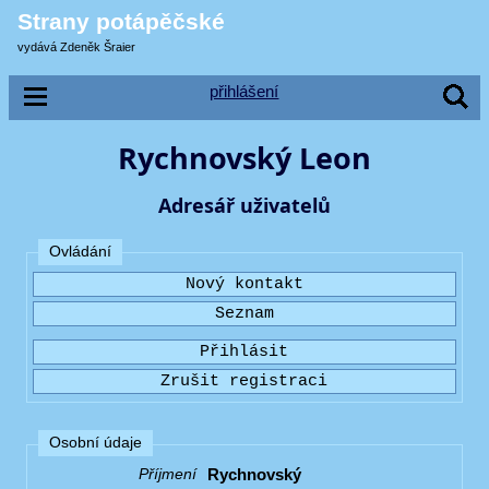
Strany potápěčské
vydává Zdeněk Šraier
přihlášení
Rychnovský Leon
Adresář uživatelů
Ovládání
Osobní údaje
Rychnovský
Příjmení