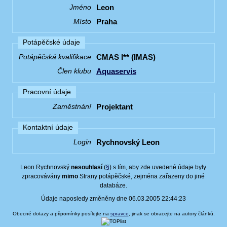
Leon
Jméno
Praha
Místo
Potápěčské údaje
CMAS I** (IMAS)
Potápěčská kvalifikace
Aquaservis
Člen klubu
Pracovní údaje
Projektant
Zaměstnání
Kontaktní údaje
Rychnovský Leon
Login
Leon Rychnovský
nesouhlasí
(
§
) s tím, aby zde uvedené údaje byly
zpracovávány
mimo
Strany potápěčské, zejména zařazeny do jiné
databáze.
Údaje naposledy změněny dne 06.03.2005 22:44:23
Obecné dotazy a připomínky posílejte na
spravce
, jinak se obracejte na autory článků.