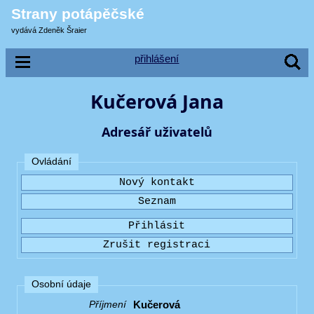
Strany potápěčské
vydává Zdeněk Šraier
přihlášení
Kučerová Jana
Adresář uživatelů
Ovládání
Osobní údaje
Kučerová
Příjmení