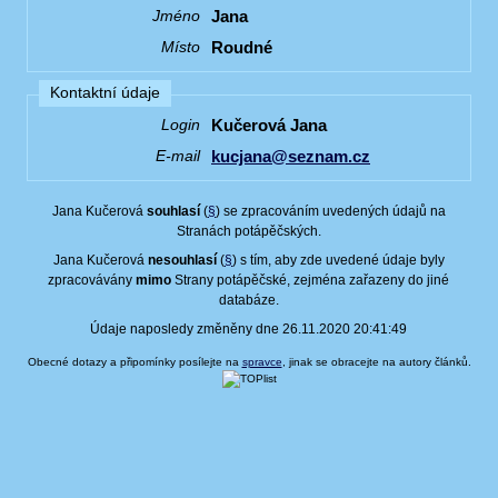
Jana
Jméno
Roudné
Místo
Kontaktní údaje
Kučerová Jana
Login
kucjana@seznam.cz
E-mail
Jana Kučerová
souhlasí
(
§
) se zpracováním uvedených údajů na
Stranách potápěčských.
Jana Kučerová
nesouhlasí
(
§
) s tím, aby zde uvedené údaje byly
zpracovávány
mimo
Strany potápěčské, zejména zařazeny do jiné
databáze.
Údaje naposledy změněny dne 26.11.2020 20:41:49
Obecné dotazy a připomínky posílejte na
spravce
, jinak se obracejte na autory článků.