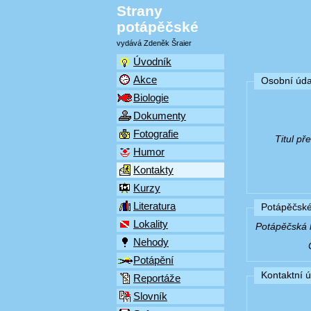
Strany
potápěčské
vydává Zdeněk Šraier
Úvodník
Akce
Osobní úda
Biologie
Dokumenty
Fotografie
Titul p
Humor
Kontakty
Kurzy
Literatura
Potápěčské
Lokality
Potápěčská k
Nehody
Potápění
Kontaktní 
Reportáže
Slovník