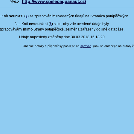
http://www.speleoaquanaut.cz/
Web
 Král
souhlasí
(
§
) se zpracováním uvedených údajů na Stranách potápěčských.
Jan Král
nesouhlasí
(
§
) s tím, aby zde uvedené údaje byly
zpracovávány
mimo
Strany potápěčské, zejména zařazeny do jiné databáze.
Údaje naposledy změněny dne 30.03.2018 16:18:20
Obecné dotazy a připomínky posílejte na
spravce
, jinak se obracejte na autory 