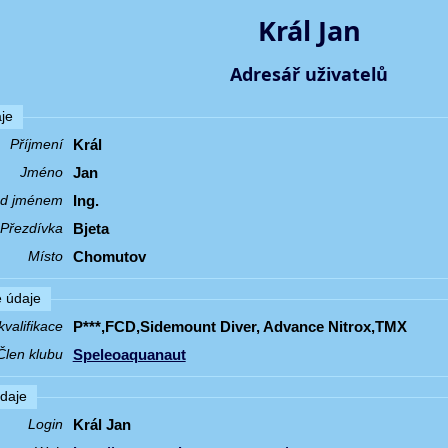
Král Jan
Adresář uživatelů
je
Král
Příjmení
Jan
Jméno
Ing.
řed jménem
Bjeta
Přezdívka
Chomutov
Místo
 údaje
P***,FCD,Sidemount Diver, Advance Nitrox,TMX
valifikace
Speleoaquanaut
Člen klubu
údaje
Král Jan
Login