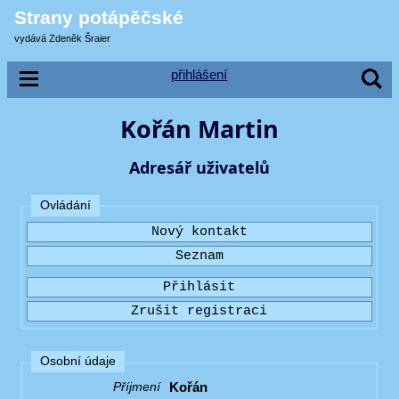
Strany potápěčské
vydává Zdeněk Šraier
přihlášení
Kořán Martin
Adresář uživatelů
Ovládání
Osobní údaje
Kořán
Příjmení