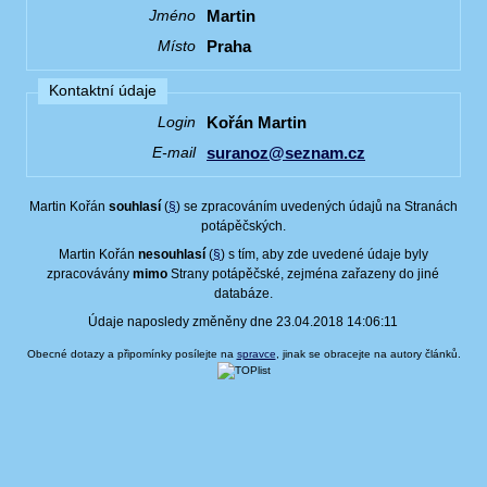
Martin
Jméno
Praha
Místo
Kontaktní údaje
Kořán Martin
Login
suranoz@seznam.cz
E-mail
Martin Kořán
souhlasí
(
§
) se zpracováním uvedených údajů na Stranách
potápěčských.
Martin Kořán
nesouhlasí
(
§
) s tím, aby zde uvedené údaje byly
zpracovávány
mimo
Strany potápěčské, zejména zařazeny do jiné
databáze.
Údaje naposledy změněny dne 23.04.2018 14:06:11
Obecné dotazy a připomínky posílejte na
spravce
, jinak se obracejte na autory článků.