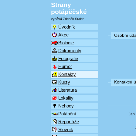
Strany
potápěčské
vydává Zdeněk Šraier
Úvodník
Akce
Osobní úda
Biologie
Dokumenty
Fotografie
Humor
Kontakty
Kurzy
Kontaktní 
Literatura
Lokality
Nehody
Potápění
Jan 
Reportáže
Slovník