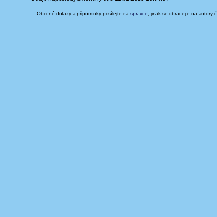
Obecné dotazy a připomínky posílejte na
spravce
, jinak se obracejte na autory 