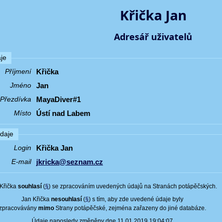
Křička Jan
Adresář uživatelů
je
Křička
Příjmení
Jan
Jméno
MayaDiver#1
Přezdívka
Ústí nad Labem
Místo
údaje
Křička Jan
Login
jkricka@seznam.cz
E-mail
Křička
souhlasí
(
§
) se zpracováním uvedených údajů na Stranách potápěčských.
Jan Křička
nesouhlasí
(
§
) s tím, aby zde uvedené údaje byly
zpracovávány
mimo
Strany potápěčské, zejména zařazeny do jiné databáze.
Údaje naposledy změněny dne 11.01.2019 19:04:07