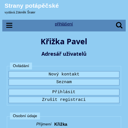
Strany potápěčské
vydává Zdeněk Šraier
přihlášení
Křižka Pavel
Adresář uživatelů
Ovládání
Osobní údaje
Křižka
Příjmení