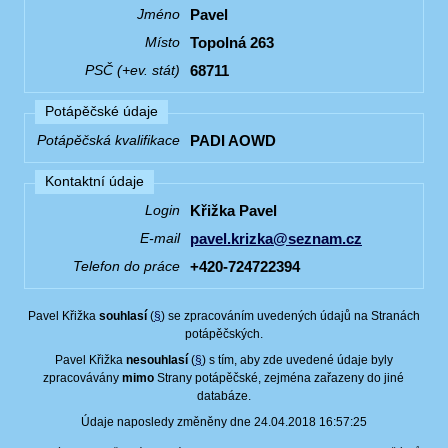
Pavel
Jméno
Topolná 263
Místo
68711
PSČ (+ev. stát)
Potápěčské údaje
PADI AOWD
Potápěčská kvalifikace
Kontaktní údaje
Křižka Pavel
Login
pavel.krizka@seznam.cz
E-mail
+420-724722394
Telefon do práce
Pavel Křižka
souhlasí
(
§
) se zpracováním uvedených údajů na Stranách
potápěčských.
Pavel Křižka
nesouhlasí
(
§
) s tím, aby zde uvedené údaje byly
zpracovávány
mimo
Strany potápěčské, zejména zařazeny do jiné
databáze.
Údaje naposledy změněny dne 24.04.2018 16:57:25