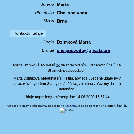
Marta
Jméno
Chci pod vodu
Přezdívka
Brno
Místo
Kontaktní údaje
Dzimková Marta
Login
chcipodvodu@gmail.com
E-mail
Marta Dzimková
souhlasí
(
§
) se zpracováním uvedených údajů na
Stranách potápěčských.
Marta Dzimková
nesouhlasí
(
§
) s tím, aby zde uvedené údaje byly
zpracovávány
mimo
Strany potápěčské, zejména zařazeny do jiné
databáze.
Údaje naposledy změněny dne 14.06.2020 15:57:44
Obecné dotazy a připomínky posílejte na
spravce
, jinak se obracejte na autory článků.