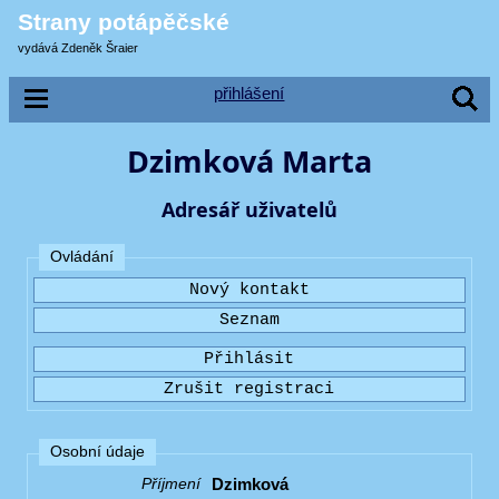
Strany potápěčské
vydává Zdeněk Šraier
přihlášení
Dzimková Marta
Adresář uživatelů
Ovládání
Osobní údaje
Dzimková
Příjmení